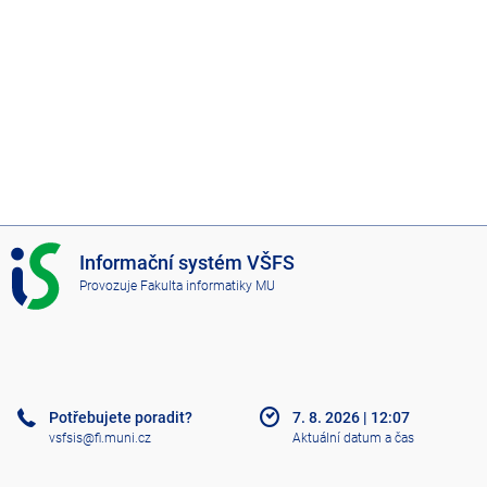
I
Informační systém VŠFS
S
Provozuje
Fakulta informatiky MU
V
Š
F
S
Potřebujete poradit?
7. 8. 2026
|
12:07
vsfsis@fi.muni.cz
Aktuální datum a čas