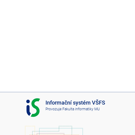
I
Informační systém VŠFS
S
Provozuje
Fakulta informatiky MU
V
Š
F
S