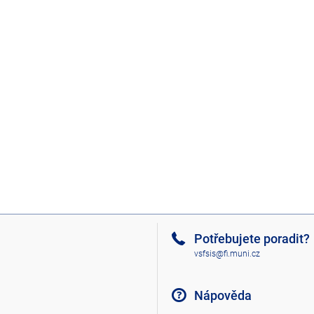
Potřebujete poradit?
vsfsis@fi.muni.cz
Nápověda