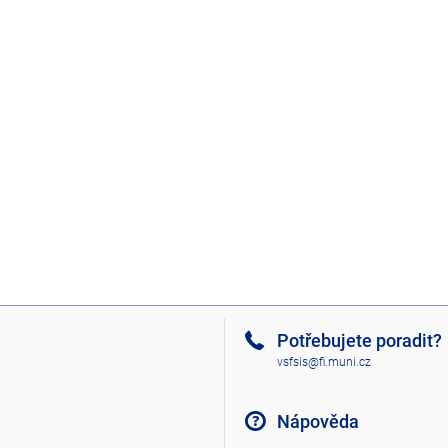
Potřebujete poradit?
vsfsis@fi.muni.cz
Nápověda