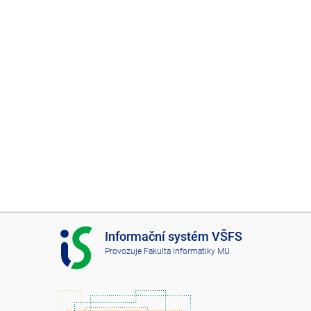
I
Informační systém VŠFS
S
Provozuje
Fakulta informatiky MU
V
Š
F
S