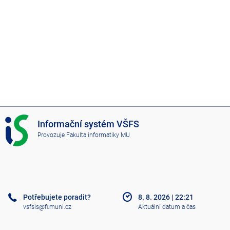
I
Informační systém VŠFS
S
Provozuje
Fakulta informatiky MU
V
Š
F
S
Potřebujete poradit?
8. 8. 2026
|
22:21
vsfsis@fi.muni.cz
Aktuální datum a čas