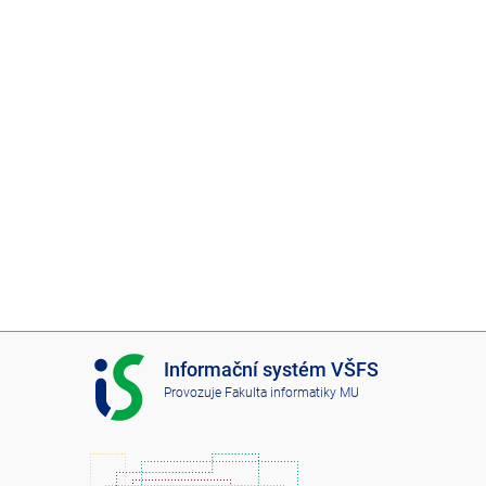
I
Informační systém VŠFS
S
Provozuje
Fakulta informatiky MU
V
Š
F
S