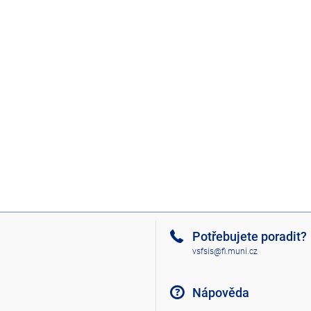
Potřebujete poradit?
vsfsis@fi.muni.cz
Nápověda