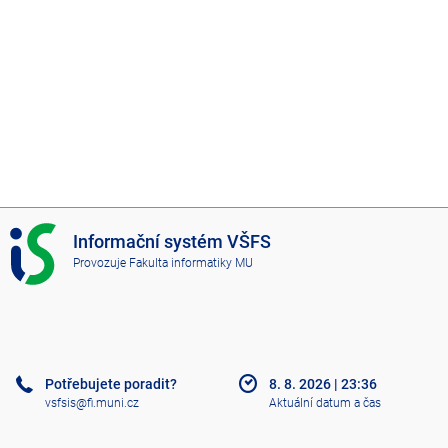
I
Informační systém VŠFS
S
Provozuje
Fakulta informatiky MU
V
Š
F
S
Potřebujete poradit?
8. 8. 2026
|
23:36
vsfsis@fi.muni.cz
Aktuální datum a čas