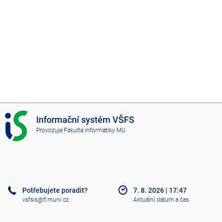
I
Informační systém VŠFS
S
Provozuje
Fakulta informatiky MU
V
Š
F
S
Potřebujete poradit?
7. 8. 2026
|
17:47
vsfsis@fi.muni.cz
Aktuální datum a čas