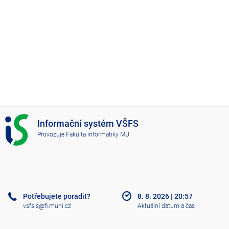
I
Informační systém VŠFS
S
Provozuje
Fakulta informatiky MU
V
Š
F
S
Potřebujete poradit?
8. 8. 2026
|
20:57
vsfsis@fi.muni.cz
Aktuální datum a čas