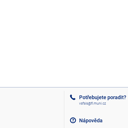
Potřebujete poradit?
vsfsis@fi.muni.cz
Nápověda