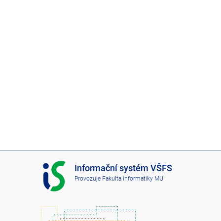
I
Informační systém VŠFS
S
Provozuje
Fakulta informatiky MU
V
Š
F
S