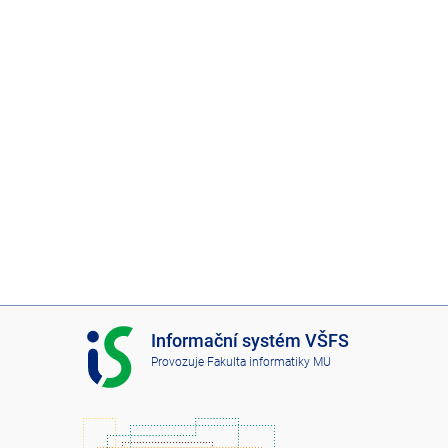
I
Informační systém VŠFS
S
Provozuje
Fakulta informatiky MU
V
Š
F
S