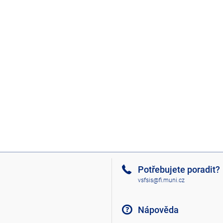
Potřebujete poradit?
vsfsis@fi.muni.cz
Nápověda