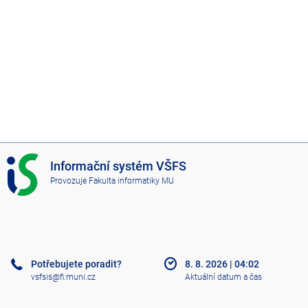
I
Informační systém VŠFS
S
Provozuje
Fakulta informatiky MU
V
Š
F
S
Potřebujete poradit?
8. 8. 2026
|
04:02
vsfsis@fi.muni.cz
Aktuální datum a čas