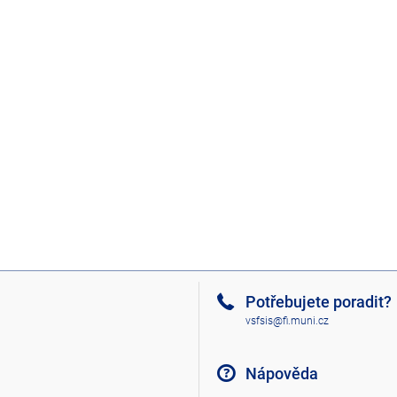
Potřebujete poradit?
vsfsis@fi.muni.cz
Nápověda