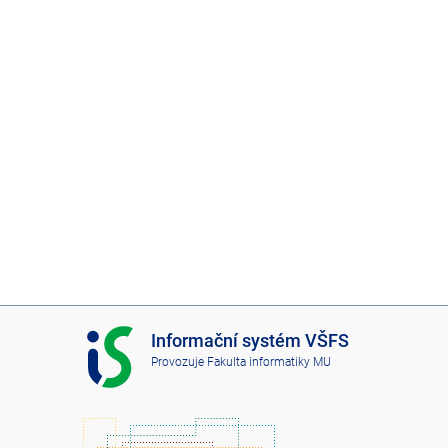
I
Informační systém VŠFS
S
Provozuje
Fakulta informatiky MU
V
Š
F
S