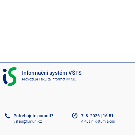
I
Informační systém VŠFS
S
Provozuje
Fakulta informatiky MU
V
Š
F
S
Potřebujete poradit?
7. 8. 2026
|
16:51
vsfsis@fi.muni.cz
Aktuální datum a čas