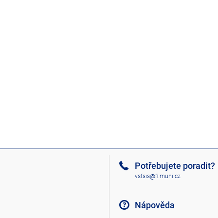
Potřebujete poradit?
vsfsis@fi.muni.cz
Nápověda