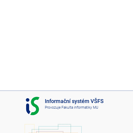
I
Informační systém VŠFS
S
Provozuje
Fakulta informatiky MU
V
Š
F
S