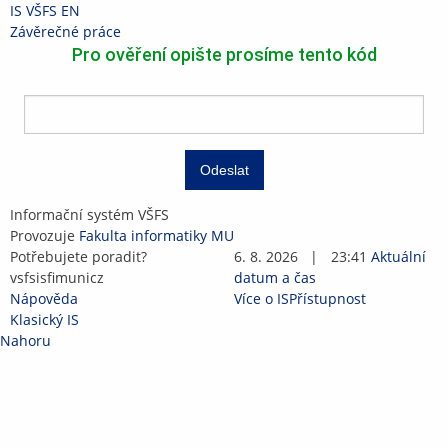
Přeskočit
Přeskočit
Přeskočit
Přeskočit
IS VŠFS
EN
na
na
na
na
>
Závěrečné práce
horní
hlavičku
obsah
patičku
Pro ověření opište prosíme tento kód
lištu
Odeslat
IS
Informační systém VŠFS
VŠFS
Provozuje
Fakulta informatiky MU
Potřebujete poradit?
6. 8. 2026
|
23:41
Aktuální
vsfsis
fi
mun
i
c
z
datum a čas
Nápověda
Více o IS
Přístupnost
Klasický IS
Nahoru