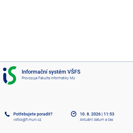
I
Informační systém VŠFS
S
Provozuje
Fakulta informatiky MU
V
Š
F
S
Potřebujete poradit?
10. 8. 2026
|
11:53
vsfsis@fi.muni.cz
Aktuální datum a čas