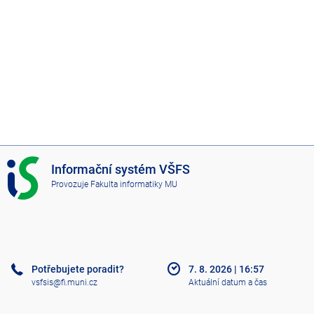
I
Informační systém VŠFS
S
Provozuje
Fakulta informatiky MU
V
Š
F
S
Potřebujete poradit?
7. 8. 2026
|
16:57
vsfsis@fi.muni.cz
Aktuální datum a čas