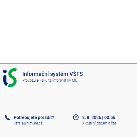
I
Informační systém VŠFS
S
Provozuje
Fakulta informatiky MU
V
Š
F
S
Potřebujete poradit?
8. 8. 2026
|
00:56
vsfsis@fi.muni.cz
Aktuální datum a čas