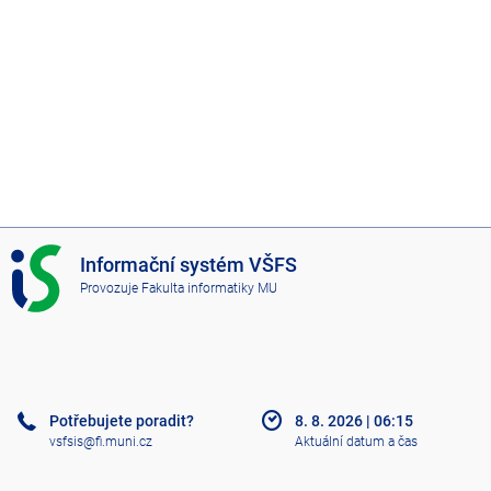
I
Informační systém VŠFS
S
Provozuje
Fakulta informatiky MU
V
Š
F
S
Potřebujete poradit?
8. 8. 2026
|
06:15
vsfsis@fi.muni.cz
Aktuální datum a čas