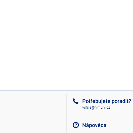
Potřebujete poradit?
vsfsis@fi.muni.cz
Nápověda