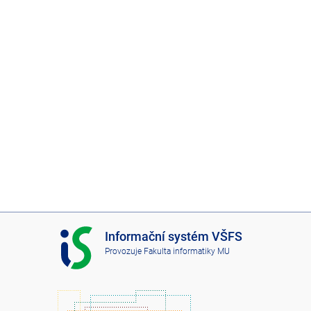
I
Informační systém VŠFS
S
Provozuje
Fakulta informatiky MU
V
Š
F
S