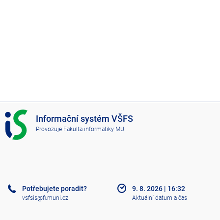
I
Informační systém VŠFS
S
Provozuje
Fakulta informatiky MU
V
Š
F
S
Potřebujete poradit?
9. 8. 2026
|
16:32
vsfsis@fi.muni.cz
Aktuální datum a čas