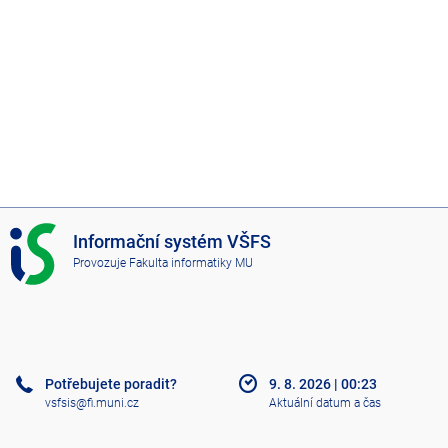
I
Informační systém VŠFS
S
Provozuje
Fakulta informatiky MU
V
Š
F
S
Potřebujete poradit?
9. 8. 2026
|
00:23
vsfsis@fi.muni.cz
Aktuální datum a čas