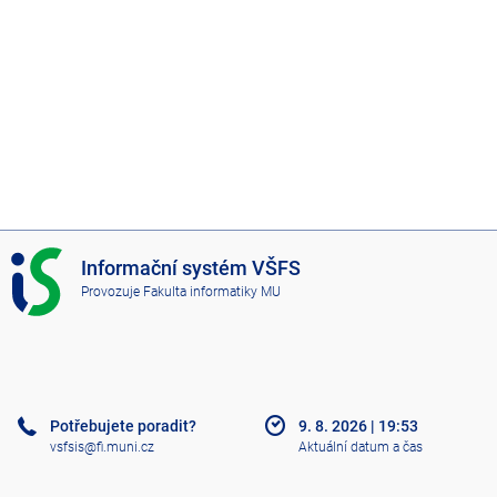
I
Informační systém VŠFS
S
Provozuje
Fakulta informatiky MU
V
Š
F
S
Potřebujete poradit?
9. 8. 2026
|
19:53
vsfsis@fi.muni.cz
Aktuální datum a čas