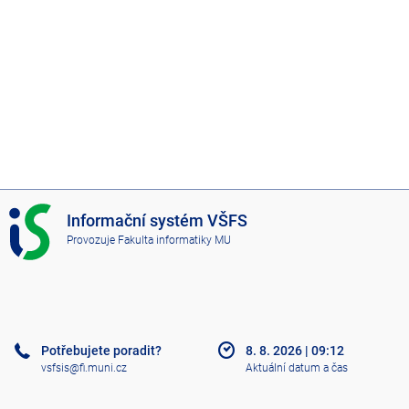
I
Informační systém VŠFS
S
Provozuje
Fakulta informatiky MU
V
Š
F
S
Potřebujete poradit?
8. 8. 2026
|
09:12
vsfsis@fi.muni.cz
Aktuální datum a čas