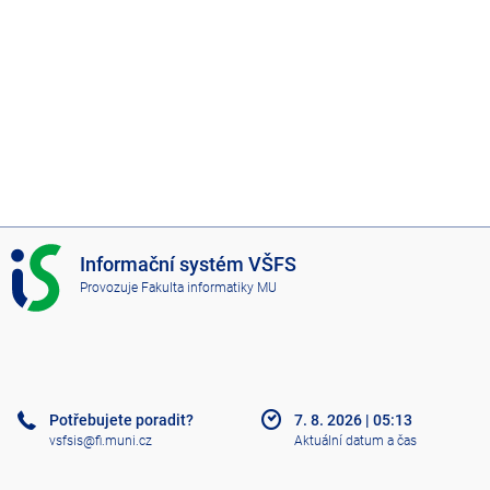
I
Informační systém VŠFS
S
Provozuje
Fakulta informatiky MU
V
Š
F
S
Potřebujete poradit?
7. 8. 2026
|
05:13
vsfsis@fi.muni.cz
Aktuální datum a čas