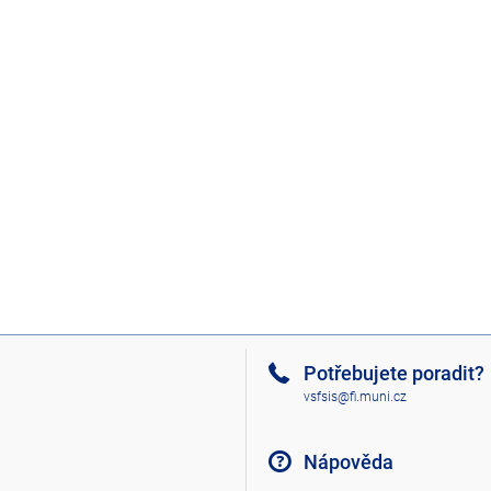
Potřebujete poradit?
vsfsis@fi.muni.cz
Nápověda