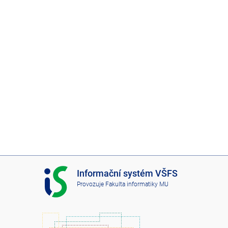
I
Informační systém VŠFS
S
Provozuje
Fakulta informatiky MU
V
Š
F
S