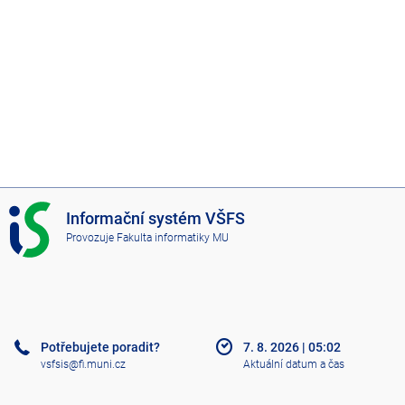
I
Informační systém VŠFS
S
Provozuje
Fakulta informatiky MU
V
Š
F
S
Potřebujete poradit?
7. 8. 2026
|
05:02
vsfsis@fi.muni.cz
Aktuální datum a čas