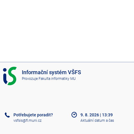
I
Informační systém VŠFS
S
Provozuje
Fakulta informatiky MU
V
Š
F
S
Potřebujete poradit?
9. 8. 2026
|
13:39
vsfsis@fi.muni.cz
Aktuální datum a čas