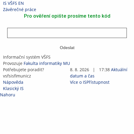
Přeskočit
Přeskočit
Přeskočit
Přeskočit
IS VŠFS
EN
na
na
na
na
>
Závěrečné práce
horní
hlavičku
obsah
patičku
Pro ověření opište prosíme tento kód
lištu
Odeslat
IS
Informační systém VŠFS
VŠFS
Provozuje
Fakulta informatiky MU
Potřebujete poradit?
8. 8. 2026
|
17:38
Aktuální
vsfs
is
fi
muni
c
z
datum a čas
Nápověda
Více o IS
Přístupnost
Klasický IS
Nahoru