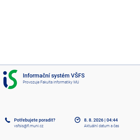
I
Informační systém VŠFS
S
Provozuje
Fakulta informatiky MU
V
Š
F
S
Potřebujete poradit?
8. 8. 2026
|
04:44
vsfsis@fi.muni.cz
Aktuální datum a čas