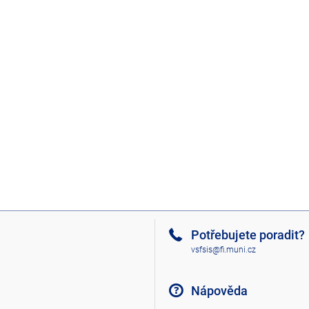
Potřebujete poradit?
vsfsis@fi.muni.cz
Nápověda