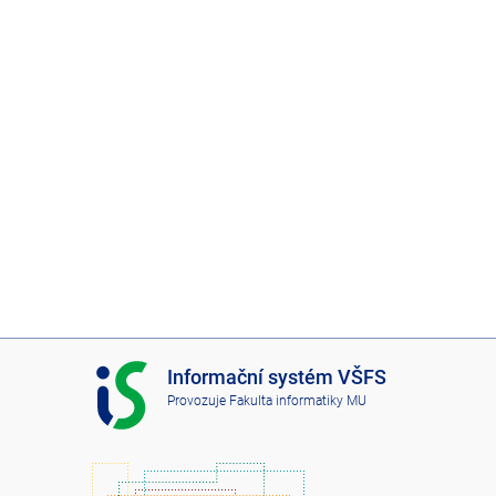
I
Informační systém VŠFS
S
Provozuje
Fakulta informatiky MU
V
Š
F
S