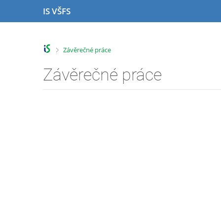
P
P
P
P
IS VŠFS
ř
ř
ř
ř
e
e
e
e
s
s
s
s
k
k
k
k
>
Závěrečné práce
o
o
o
o
č
č
č
č
Závěrečné práce
i
i
i
i
t
t
t
t
n
n
n
n
a
a
a
a
h
h
o
p
o
l
b
a
r
a
s
t
n
v
a
i
í
i
h
č
l
č
k
i
k
u
š
u
t
u