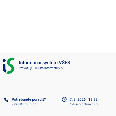
I
Informační systém VŠFS
S
Provozuje
Fakulta informatiky MU
V
Š
F
S
Potřebujete poradit?
7. 8. 2026
|
18:38
vsfsis@fi.muni.cz
Aktuální datum a čas