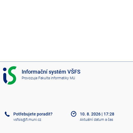
I
Informační systém VŠFS
S
Provozuje
Fakulta informatiky MU
V
Š
F
S
Potřebujete poradit?
10. 8. 2026
|
17:28
vsfsis@fi.muni.cz
Aktuální datum a čas