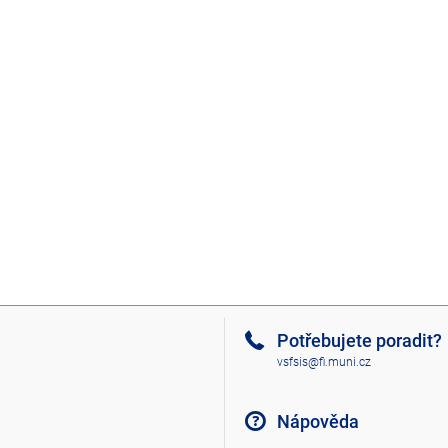
Potřebujete poradit?
vsfsis@fi.muni.cz
Nápověda