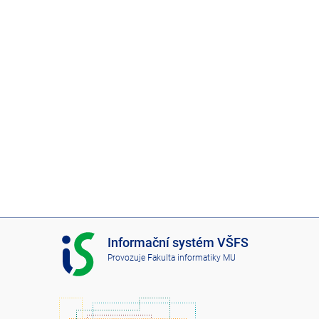
I
Informační systém VŠFS
S
Provozuje
Fakulta informatiky MU
V
Š
F
S