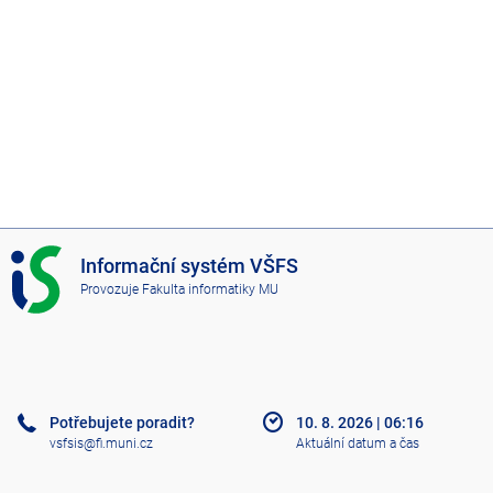
I
Informační systém VŠFS
S
Provozuje
Fakulta informatiky MU
V
Š
F
S
Potřebujete poradit?
10. 8. 2026
|
06:16
vsfsis@fi.muni.cz
Aktuální datum a čas