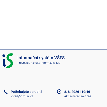
I
Informační systém VŠFS
S
Provozuje
Fakulta informatiky MU
V
Š
F
S
Potřebujete poradit?
8. 8. 2026
|
10:46
vsfsis@fi.muni.cz
Aktuální datum a čas