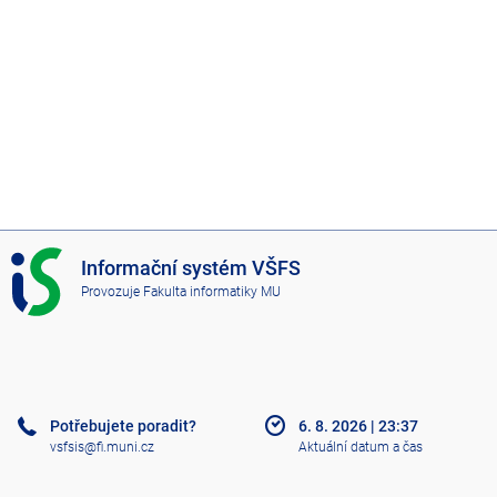
I
Informační systém VŠFS
S
Provozuje
Fakulta informatiky MU
V
Š
F
S
Potřebujete poradit?
6. 8. 2026
|
23:37
vsfsis@fi.muni.cz
Aktuální datum a čas