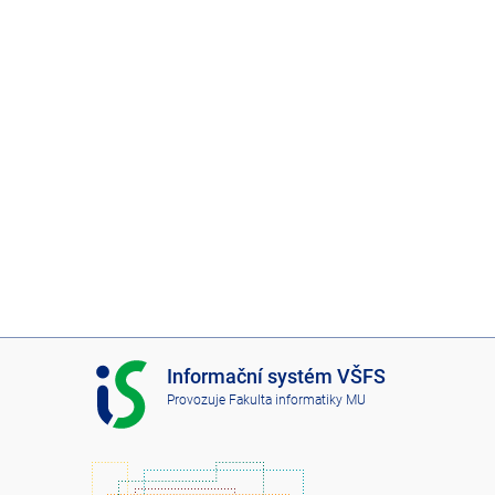
I
Informační systém VŠFS
S
Provozuje
Fakulta informatiky MU
V
Š
F
S