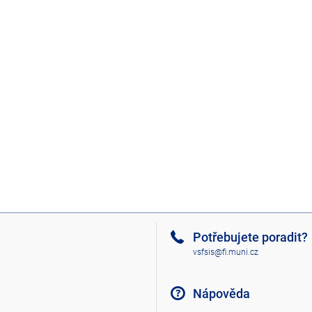
Potřebujete poradit?
vsfsis@fi.muni.cz
Nápověda