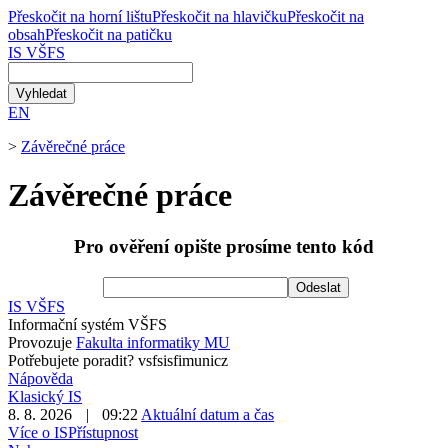
Přeskočit na horní lištu
Přeskočit na hlavičku
Přeskočit na
obsah
Přeskočit na patičku
IS VŠFS
EN
>
Závěrečné práce
Závěrečné práce
Pro ověření opište prosíme tento kód
Odeslat
IS VŠFS
Informační systém VŠFS
Provozuje
Fakulta informatiky MU
Potřebujete poradit?
vsfs
is
fi
mun
i
cz
Nápověda
Klasický IS
8. 8. 2026
|
09:22
Aktuální datum a čas
Více o IS
Přístupnost