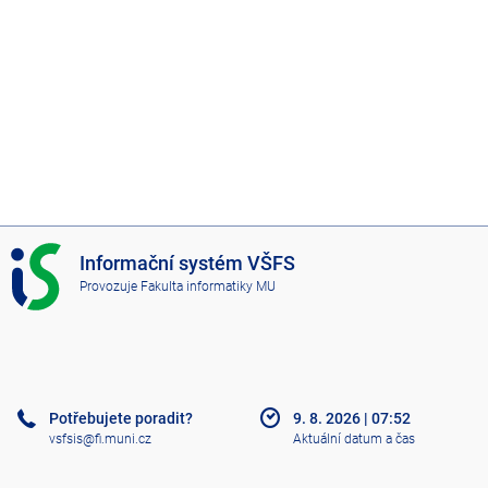
I
Informační systém VŠFS
S
Provozuje
Fakulta informatiky MU
V
Š
F
S
Potřebujete poradit?
9. 8. 2026
|
07:52
vsfsis@fi.muni.cz
Aktuální datum a čas