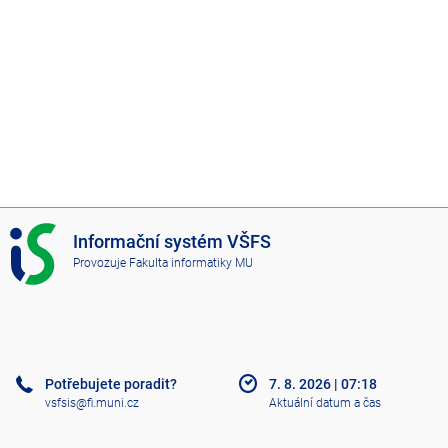
I
Informační systém VŠFS
S
Provozuje
Fakulta informatiky MU
V
Š
F
S
Potřebujete poradit?
7. 8. 2026
|
07:18
vsfsis@fi.muni.cz
Aktuální datum a čas