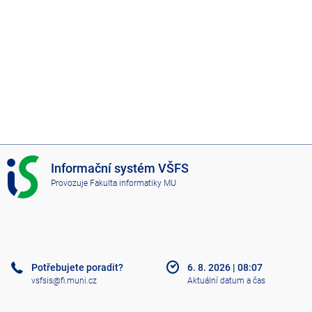
I
Informační systém VŠFS
S
Provozuje
Fakulta informatiky MU
V
Š
F
S
Potřebujete poradit?
6. 8. 2026
|
08:07
vsfsis@fi.muni.cz
Aktuální datum a čas