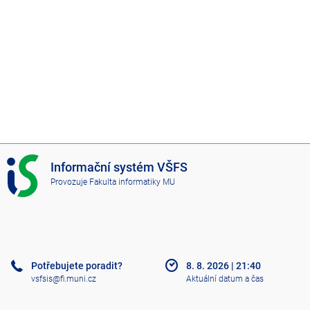
I
Informační systém VŠFS
S
Provozuje
Fakulta informatiky MU
V
Š
F
S
Potřebujete poradit?
8. 8. 2026
|
21:40
vsfsis@fi.muni.cz
Aktuální datum a čas