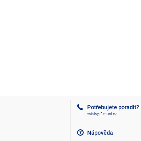
Potřebujete poradit?
vsfsis@fi.muni.cz
Nápověda