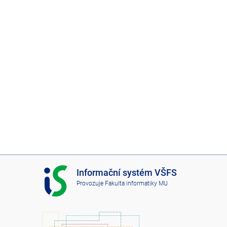
I
Informační systém VŠFS
S
Provozuje
Fakulta informatiky MU
V
Š
F
S