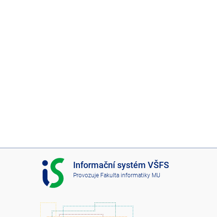
I
Informační systém VŠFS
S
Provozuje
Fakulta informatiky MU
V
Š
F
S