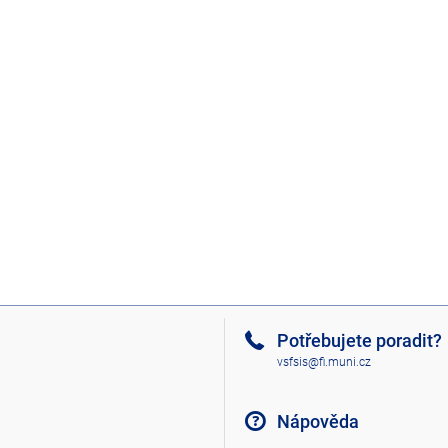
Potřebujete poradit?
vsfsis@fi.muni.cz
Nápověda