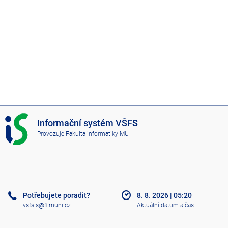
I
Informační systém VŠFS
S
Provozuje
Fakulta informatiky MU
V
Š
F
S
Potřebujete poradit?
8. 8. 2026
|
05:20
vsfsis@fi.muni.cz
Aktuální datum a čas