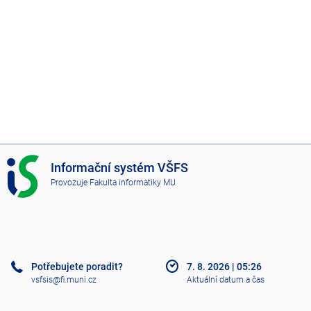
I
Informační systém VŠFS
S
Provozuje
Fakulta informatiky MU
V
Š
F
S
Potřebujete poradit?
7. 8. 2026
|
05:26
vsfsis@fi.muni.cz
Aktuální datum a čas