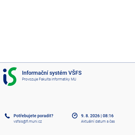
I
Informační systém VŠFS
S
Provozuje
Fakulta informatiky MU
V
Š
F
S
Potřebujete poradit?
9. 8. 2026
|
08:16
vsfsis@fi.muni.cz
Aktuální datum a čas