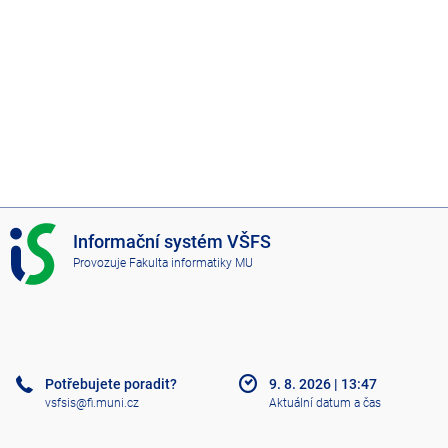
I
Informační systém VŠFS
S
Provozuje
Fakulta informatiky MU
V
Š
F
S
Potřebujete poradit?
9. 8. 2026
|
13:47
vsfsis@fi.muni.cz
Aktuální datum a čas